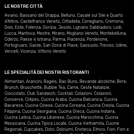
LE NOSTRE CITTÀ
Aviano
,
Bassano del Grappa
,
Belluno
,
Casale sul Sile e Quarto
d'Altino
,
Castelfranco Veneto
,
Cittadella
,
Conegliano
,
Cremona
,
Dolo
,
Este
,
Fidenza
,
Gorizia
,
Jesolo
,
Lignano Sabbiadoro
,
Lodi
,
Lucca
,
Mantova
,
Mestre
,
Mirano
,
Mogliano Veneto
,
Montebelluna
,
Oderzo
,
Paese e Istrana
,
Parma
,
Piacenza
,
Pordenone
,
Portogruaro
,
Sacile
,
San Donà di Piave
,
Sassuolo
,
Treviso
,
Udine
,
Vercelli
,
Vicenza
,
Vittorio Veneto
LE SPECIALITÀ DEI NOSTRI RISTORANTI
Alimentari
,
Arancini
,
Bagels
,
Bao Buns
,
Bevande alcoliche
,
Birre
,
Brunch
,
Bruschette
,
Bubble Tea
,
Carne
,
Ceste Natalizie
,
Cioccolato
,
Club Sandwich
,
Cocktail
,
Colazioni
,
Colazioni
,
Conserve
,
Crêpes
,
Cucina Araba
,
Cucina Balcanica
,
Cucina
Bavarese
,
Cucina Cinese
,
Cucina Coreana
,
Cucina Creola
,
Cucina
Filippina
,
Cucina Georgiana
,
Cucina Greca
,
Cucina Indiana
,
Cucina Latina
,
Cucina Libanese
,
Cucina Marocchina
,
Cucina
Messicana
,
Cucina Tipica Locale
,
Cucina Vietnamita
,
Cucine
Regionali
,
Cupcakes
,
Dolci
,
Dolciumi
,
Enoteca
,
Etnico
,
Fiori
,
Fiori e