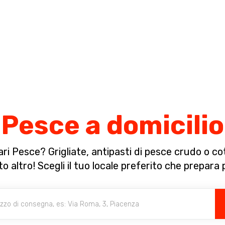
Completa il pagamento dell'ordine in [missing %{deadline} value].
Pesce a domicilio
i Pesce? Grigliate, antipasti di pesce crudo o cot
to altro! Scegli il tuo locale preferito che prepara