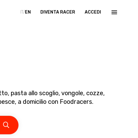
IT/
EN
DIVENTA RACER
ACCEDI
to, pasta allo scoglio, vongole, cozze,
 pesce, a domicilio con Foodracers.